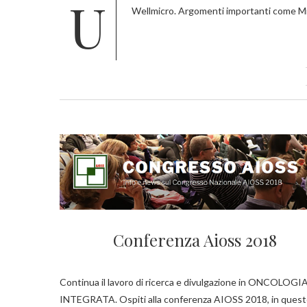
Un nuovo appuntamento a Telecolor vede impegnato il Dott Ferri, la Dott.ssa Margani e il Dott. Castagnetti di
Wellmicro. Argomenti importanti come Mi
Conferenza Aioss 2018
Continua il lavoro di ricerca e divulgazione in ONCOLOGI
INTEGRATA. Ospiti alla conferenza AIOSS 2018, in ques