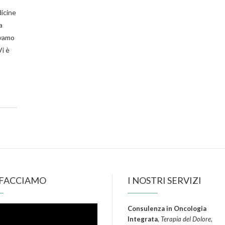
dicine
a
evamo
Vi è
 FACCIAMO
I NOSTRI SERVIZI
Consulenza in Oncologia
Integrata
,
Terapia del Dolore
,