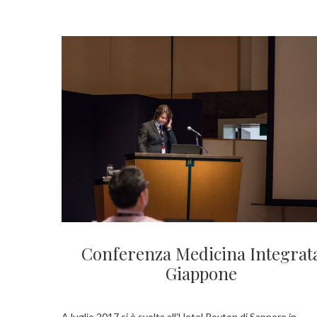
Conferenza Medicina Integrat
Giappone
A luglio 2017 si è svolta all’Hotel Royton di Sapporo in