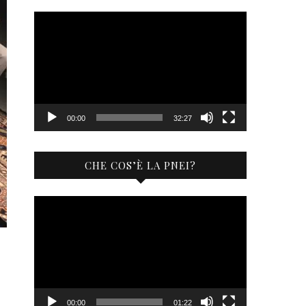
Video
Player
00:00
32:27
CHE COS’È LA PNEI?
Video
Player
00:00
01:22