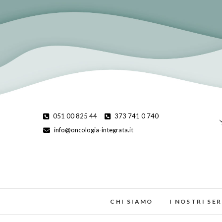
Skip
to
content
051 00 825 44
373 741 0 740
info@oncologia-integrata.it
CHI SIAMO
I NOSTRI SER